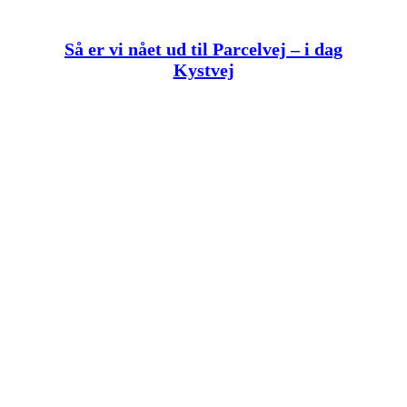
Så er vi nået ud til Parcelvej – i dag
Kystvej