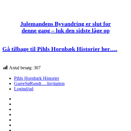
Julemandens Byvandring er slut for
denne gang – luk den sidste låge op
Gå tilbage til Pihls Hornbæk Historier her….
Antal besøg:
307
Pihls Hornbæk Historier
GurreSøRundt….Invitation
Logind/ud
Vor
private
Louis
hjemmeside
GurreSøRundt….
Vores
Stamtræ
Martin
–
og
Martin
Pihl
Mads
40
Nytår-