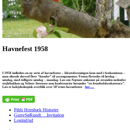
Havnefest 1958
I 1958 indledtes en ny serie af havnefester – Idrætsforeningen kom med i festkomiteen –
man sikrede derved flere
“hænder”
til arrangementer. Festen flyttedes til lørdag –
søndag, mod tidligere søndag – mandag. Læs om
Neptuns
ankomst på stranden nedenfor
stejlebakken og
Volmer Sørensen
som konferencier herunder
“en brunhedskonkurrence”
.
Læs et kalejdoskopisk overblik over 50’ernes havnefester
her….
Pihls Hornbæk Historier
GurreSøRundt….Invitation
Logind/ud
Vor