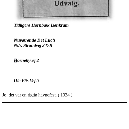
Tidligere Hornbæk Isenkram
Nuværende Det Luc’s
Ndr. Strandvej 347B
H
ornebyvej 2
Ole Piis Vej 5
Jo, det var en rigtig havnefest. ( 1934 )
*