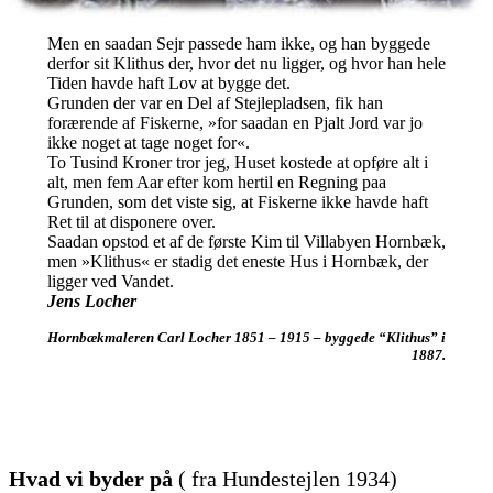
Men en saadan Sejr passede ham ikke, og han byggede
derfor sit Klithus der, hvor det nu ligger, og hvor han hele
Tiden havde haft Lov at bygge det.
Grunden der var en Del af Stejlepladsen, fik han
forærende af Fiskerne, »for saadan en Pjalt Jord var jo
ikke noget at tage noget for«.
To Tusind Kroner tror jeg, Huset kostede at opføre alt i
alt, men fem Aar efter kom hertil en Regning paa
Grunden, som det viste sig, at Fiskerne ikke havde haft
Ret til at disponere over.
Saadan opstod et af de første Kim til Villabyen Hornbæk,
men »Klithus« er stadig det eneste Hus i Hornbæk, der
ligger ved Vandet.
Jens Locher
Hornbækmaleren Carl Locher 1851 – 1915 – byggede “Klithus” i
1887.
Hvad vi byder på
( fra Hundestejlen 1934)