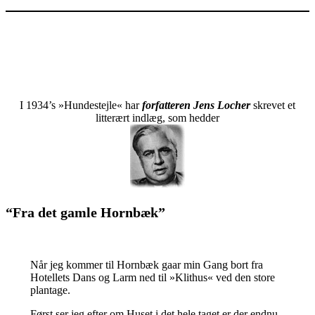
I 1934’s »Hundestejle« har
forfatteren Jens Locher
skrevet et
litterært indlæg, som hedder
“Fra det gamle Hornbæk”
Når jeg kommer til Hornbæk gaar min Gang bort fra
Hotellets Dans og Larm ned til »Klithus« ved den store
plantage.
Først ser jeg efter om Huset i det hele taget er der endnu,