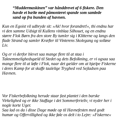
“Muddermaskinen” var hånddrevet af 6 fiskere. Den
havde et bælte med påmonteret spande som samlede
sand op fra bunden af havnen.
Kun en Egoist vil udbryde sit: »Ak! hvor forandret!«, thi endnu har
vi den samme Udsigt til Kullens vinblaa Silhouet, og en endnu
større Flok Børn fra den store By tumler sig i Klitterne og langs den
flade Strand og samler Kræfter til Vinterens Skolegang og solløse
Liv.
Og er vi derfor blevet saa mange flere til at staa i
Taknemmelighedsgæld til Stedet og dets Befolkning, er vi ogsaa saa
mange flere til at løfte i Flok, naar det gælder om at hjælpe Fiskerne
i deres Kamp for at skaffe taalelige Tryghed ved Sejladsen paa
Havnen.
Vor Fiskerbefolkning herude staar fast plantet i den barske
Virkelighed og er ikke Staffage i det Sommerferieliv, vi nyder her i
nogle korte Uger.
Saa lad os da i disse Dage møde op til Havnefesten med godt
humør og Offervillighed og ikke føle os delt i to Lejre: »Fiskerne«