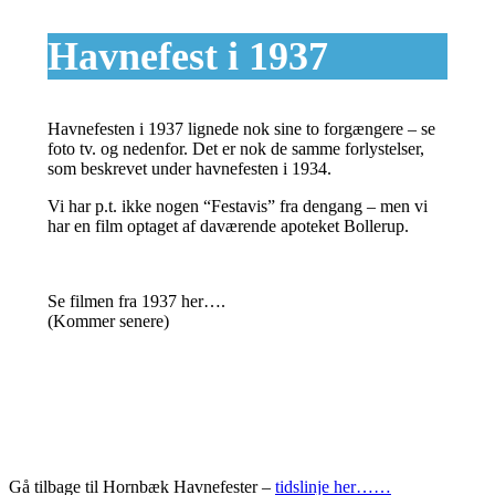
Havnefest i 1937
Havnefesten i 1937 lignede nok sine to forgængere – se
foto tv. og nedenfor. Det er nok de samme forlystelser,
som beskrevet under havnefesten i 1934.
Vi har p.t. ikke nogen “Festavis” fra dengang – men vi
har en film optaget af daværende apoteket Bollerup.
Se filmen fra 1937 her….
(Kommer senere)
Gå tilbage til Hornbæk Havnefester –
tidslinje her……