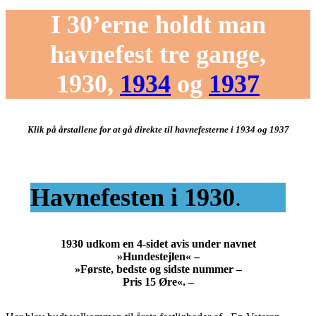
I 30’erne holdt man
havnefest tre gange,
1930,
1934
og
1937
Klik på årstallene for at gå direkte til havnefesterne i 1934 og 1937
Havnefesten i 1930
.
1930 udkom en 4-sidet avis under navnet
»Hundestejlen« –
»Første, bedste og sidste nummer –
Pris 15 Øre«. –