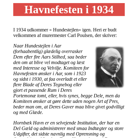
Havnefesten i 1934
I 1934 udkommer » Hundestejlen« igen. Heri er budt
velkommen af murermester Carl Poulsen, der skriver:
Naar Hundestejlen i Aar
(forhaabentlig) glædelig overrasker
Dem efter fire Aars Stilhed, saa beder
den om at blive vel modtaget og læst
med Interesse og Velvilje. Komiteen for
Havnefesten ønsker i Aar, som i 1923
og sidst i 1930, at faa overladt et eller
flere Blade af Deres Tegnebog eller
gjort et passende Rum i Deres
Portemonæ tomt, eller, hvis synes, begge Dele, men da
Komiteen ønsker at gøre dette uden nogen Art af Pres,
beder man om, at Deres Gaver maa blive givet godvilligt
og med Glæde.
Hornbæk Havn er en selvejende Institution, der har en
Del Gæld og administrerer med smaa Indtægter og store
Udgifter, det sidste navnlig med Oprensning og