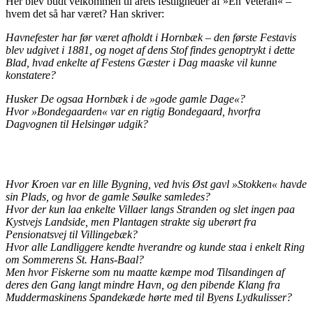
Her blev budt velkommen til årets festligheder af »En Veteran« –
hvem det så har været? Han skriver:
Havnefester har før været afholdt i Hornbæk – den første Festavis
blev udgivet i 1881, og noget af dens Stof findes genoptrykt i dette
Blad, hvad enkelte af Festens Gæster i Dag maaske vil kunne
konstatere?
Husker De ogsaa Hornbæk i de »gode gamle Dage«?
Hvor »Bondegaarden« var en rigtig Bondegaard, hvorfra
Dagvognen til Helsingør udgik?
Hvor Kroen var en lille Bygning, ved hvis Øst gavl »Stokken« havde
sin Plads, og hvor de gamle Søulke samledes?
Hvor der kun laa enkelte Villaer langs Stranden og slet ingen paa
Kystvejs Landside, men Plantagen strakte sig uberørt fra
Pensionatsvej til Villingebæk?
Hvor alle Landliggere kendte hverandre og kunde staa i enkelt Ring
om Sommerens St. Hans-Baal?
Men hvor Fiskerne som nu maatte kæmpe mod Tilsandingen af
deres den Gang langt mindre Havn, og den pibende Klang fra
Muddermaskinens Spandekæde hørte med til Byens Lydkulisser?