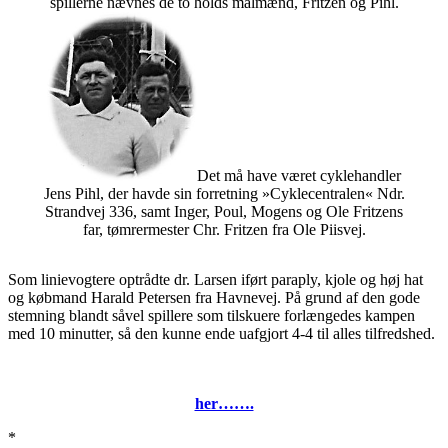
spillerne nævnes de to holds målmænd, Fritzen og Pihl.
Det må have været cyklehandler
Jens Pihl, der havde sin forretning »Cyklecentralen« Ndr.
Strandvej 336, samt Inger, Poul, Mogens og Ole Fritzens
far, tømrermester Chr. Fritzen fra Ole Piisvej.
Som linievogtere optrådte dr. Larsen iført paraply, kjole og høj hat
og købmand Harald Petersen fra Havnevej. På grund af den gode
stemning blandt såvel spillere som tilskuere forlængedes kampen
med 10 minutter, så den kunne ende uafgjort 4-4 til alles tilfredshed.
Læs mere om denne fantastiske fodboldkamp og se navnene på
de mange personer som er gengivet på ovenstående foto,
her…….
*