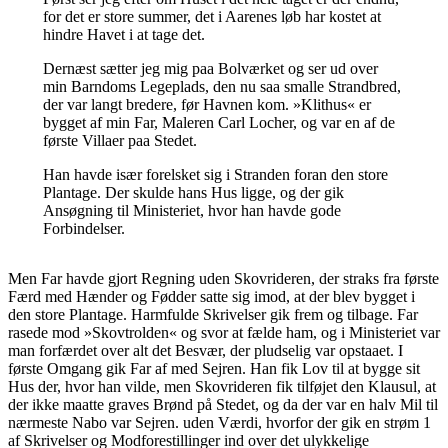
for det er store summer, det i Aarenes løb har kostet at
hindre Havet i at tage det.
Dernæst sætter jeg mig paa Bolværket og ser ud over
min Barndoms Legeplads, den nu saa smalle Strandbred,
der var langt bredere, før Havnen kom. »Klithus« er
bygget af min Far, Maleren Carl Locher, og var en af de
første Villaer paa Stedet.
Han havde især forelsket sig i Stranden foran den store
Plantage. Der skulde hans Hus ligge, og der gik
Ansøgning til Ministeriet, hvor han havde gode
Forbindelser.
Men Far havde gjort Regning uden Skovrideren, der straks fra første
Færd med Hænder og Fødder satte sig imod, at der blev bygget i
den store Plantage. Harmfulde Skrivelser gik frem og tilbage. Far
rasede mod »Skovtrolden« og svor at fælde ham, og i Ministeriet var
man forfærdet over alt det Besvær, der pludselig var opstaaet. I
første Omgang gik Far af med Sejren. Han fik Lov til at bygge sit
Hus der, hvor han vilde, men Skovrideren fik tilføjet den Klausul, at
der ikke maatte graves Brønd på Stedet, og da der var en halv Mil til
nærmeste Nabo var Sejren. uden Værdi, hvorfor der gik en strøm 1
af Skrivelser og Modforestillinger ind over det ulykkelige