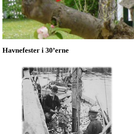
Havnefester i 30’erne