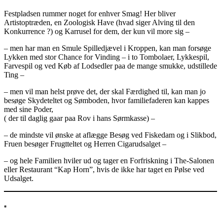
Festpladsen rummer noget for enhver Smag! Her bliver
Artistoptræden, en Zoologisk Have (hvad siger Alving til den
Konkurrence ?) og Karrusel for dem, der kun vil more sig –
– men har man en Smule Spilledjævel i Kroppen, kan man forsøge
Lykken med stor Chance for Vinding – i to Tombolaer, Lykkespil,
Farvespil og ved Køb af Lodsedler paa de mange smukke, udstillede
Ting –
– men vil man helst prøve det, der skal Færdighed til, kan man jo
besøge Skydeteltet og Sømboden, hvor familiefaderen kan kappes
med sine Poder,
( der til daglig gaar paa Rov i hans Sørmkasse) –
– de mindste vil ønske at aflægge Besøg ved Fiskedam og i Slikbod,
Fruen besøger Frugtteltet og Herren Cigarudsalget –
– og hele Familien hviler ud og tager en Forfriskning i The-Salonen
eller Restaurant “Kap Horn”, hvis de ikke har taget en Pølse ved
Udsalget.
*