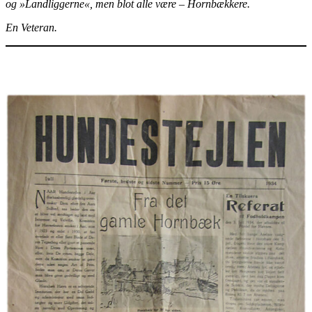
og »Landliggerne«, men blot alle være – Hornbækkere.
En Veteran.
*