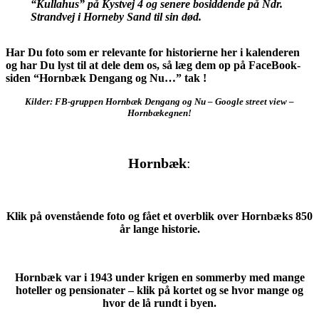
“Kullahus” på Kystvej 4
og senere bosiddende på Ndr.
Strandvej i Horneby Sand
til sin død.
Har Du foto som er relevante for historierne her i kalenderen
og har Du lyst til at dele dem os, så læg dem op på FaceBook-
siden “Hornbæk Dengang og Nu…” tak !
Kilder: FB-gruppen Hornbæk Dengang og Nu – Google street view –
Hornbækegnen!
Hornbæk
:
Klik på ovenstående foto og fået et overblik over Hornbæks 850
år lange historie.
Hornbæk var i 1943 under krigen en sommerby med mange
hoteller og pensionater – klik på kortet og se hvor mange og
hvor de lå rundt i byen.