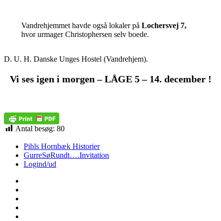
Vandrehjemmet havde også lokaler på
Lochersvej 7,
hvor urmager Christophersen selv boede.
D. U. H. Danske Unges Hostel (Vandrehjem).
Vi ses igen i morgen – LÅGE 5 – 14. december !
Antal besøg:
80
Pihls Hornbæk Historier
GurreSøRundt….Invitation
Logind/ud
Vor
private
Louis
hjemmeside
GurreSøRundt….
Vores
Stamtræ
Martin