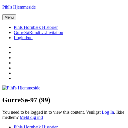
Videre
Pihl's Hjemmeside
til
indhold
Menu
Pihls Hornbæk Historier
GurreSøRundt….Invitation
Logind/ud
Vor
private
Louis
hjemmeside
GurreSøRundt….
Vores
Stamtræ
Martin
–
og
Martin
Pihl
Mads
40
Nytår-
Hornbæk
Stamtræ
år…
2018
GurreSø-97 (99)
You need to be logged in to view this content. Venligst
Log In
. Ikke
medlem?
Meld dig ind
Pihls Hornbæk Historier