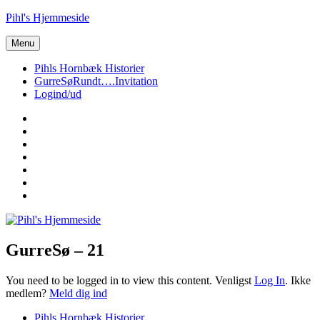
Videre
Pihl's Hjemmeside
til
indhold
Menu
Pihls Hornbæk Historier
GurreSøRundt….Invitation
Logind/ud
Vor
private
Louis
hjemmeside
GurreSøRundt….
Vores
Stamtræ
Martin
–
og
Martin
Pihl
Mads
40
Nytår-
Hornbæk
Stamtræ
år…
2018
GurreSø – 21
You need to be logged in to view this content. Venligst
Log In
. Ikke
medlem?
Meld dig ind
Pihls Hornbæk Historier