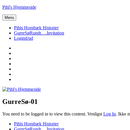
Videre
Pihl's Hjemmeside
til
indhold
Menu
Pihls Hornbæk Historier
GurreSøRundt….Invitation
Logind/ud
Vor
private
Louis
hjemmeside
GurreSøRundt….
Vores
Stamtræ
Martin
–
og
Martin
Pihl
Mads
40
Nytår-
Hornbæk
Stamtræ
år…
2018
GurreSø-01
You need to be logged in to view this content. Venligst
Log In
. Ikke
Pihls Hornbæk Historier
GurreSøRundt….Invitation