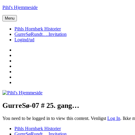
Videre
Pihl's Hjemmeside
til
indhold
Menu
Pihls Hornbæk Historier
GurreSøRundt….Invitation
Logind/ud
Vor
private
Louis
hjemmeside
GurreSøRundt….
Vores
Stamtræ
Martin
–
og
Martin
Pihl
Mads
40
Nytår-
Hornbæk
Stamtræ
år…
2018
GurreSø-07 # 25. gang…
You need to be logged in to view this content. Venligst
Log In
. Ikke
Pihls Hornbæk Historier
GurreSøRundt….Invitation