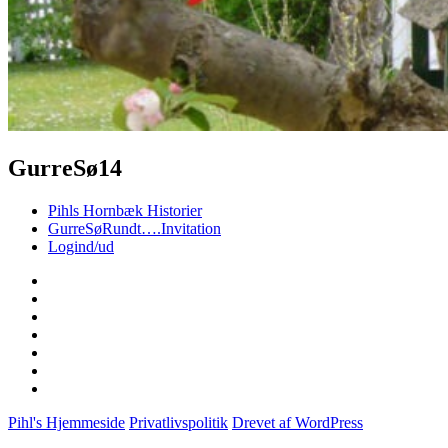
GurreSø14
Pihls Hornbæk Historier
GurreSøRundt….Invitation
Logind/ud
Vor
private
Louis
hjemmeside
GurreSøRundt….
Vores
Stamtræ
Martin
–
og
Martin
Pihl
Mads
40
Nytår-
Hornbæk
Stamtræ
år…
2018
Pihl's Hjemmeside
Privatlivspolitik
Drevet af WordPress